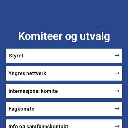
Komiteer og utvalg
Styret
Yngres nettverk
Internasjonal komite
Fagkomite
Info og samfunnskontakt