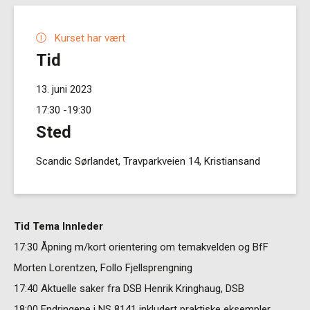
Kurset har vært
Tid
13. juni 2023
17:30
-19:30
Sted
Scandic Sørlandet, Travparkveien 14, Kristiansand
Tid Tema Innleder
17:30 Åpning m/kort orientering om temakvelden og BfF
Morten Lorentzen, Follo Fjellsprengning
17:40 Aktuelle saker fra DSB Henrik Kringhaug, DSB
18:00 Endringene i NS 8141 inkludert praktiske eksempler